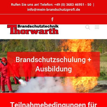
Zum
Rufen Sie uns an! Telefon: +49 (0) 3683 46951 - 50
|
Inhalt
info@mein-brandschutzprofi.de
springen
Facebook
Brandschutzschulung +
Ausbildung
Teilnahmebedingungen für