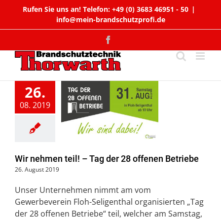
Zum
Rufen Sie uns an! Telefon: +49 (0) 3683 46951 - 50
|
Inhalt
info@mein-brandschutzprofi.de
springen
Facebook
26.
ehmen teil!
08. 2019
ag der 28
en Betriebe
Allgemein
Wir nehmen teil! – Tag der 28 offenen Betriebe
26. August 2019
Unser Unternehmen nimmt am vom
Gewerbeverein Floh-Seligenthal organisierten „Tag
der 28 offenen Betriebe“ teil, welcher am Samstag,